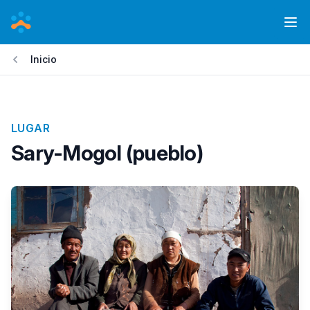
Pasar
al
Ope
contenido
Inicio
principal
LUGAR
Sary-Mogol (pueblo)