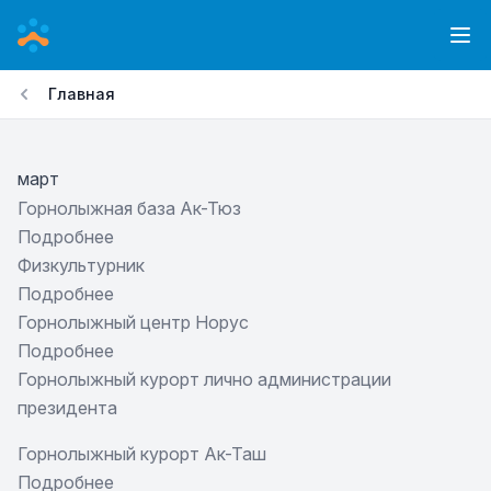
Перейти
к
Ope
основному
Главная
содержанию
март
Горнолыжная база Ак-Тюз
Подробнее
о
Физкультурник
Горнолыжная
Подробнее
база
о
Горнолыжный центр Норус
Ак-
Физкультурник
Подробнее
Тюз
о
Горнолыжный курорт лично администрации
Горнолыжный
президента
центр
Норус
Горнолыжный курорт Ак-Таш
Подробнее
о