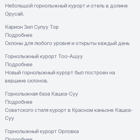
Небольшой горнолыжный курорт и отель в долине
Горнолыжный
Орусай.
курорт
Ак-
Карион Зил Сулуу Тор
Таш
Подробнее
о
Склоны для любого уровня и открыты каждый день
Карион
Зил
Горнолыжный курорт Тоо-Ашуу
Сулуу
Подробнее
о
Тор
Новый горнолыжный курорт был построен на
Горнолыжный
вершине склонов.
курорт
Тоо-
Горнолыжная база Кашка-Суу
Ашуу
Подробнее
о
Советского стиля курорт в Красном каньоне Кашка-
Горнолыжная
Суу
база
Кашка-
Горнолыжный курорт Орловка
Суу
Подробнее
о