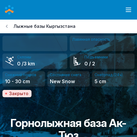
Перейти
к
Ope
основному
Лыжные базы Кыргызстана
содержанию
Лавинная опасность
Склоны
Подъемники
0
/3 km
0
/ 2
Снежный покров
Состояние снега
Снегопад (24ч)
10
-
30
cm
New Snow
5
cm
Закрыто
Горнолыжная база Ак-
Тюз