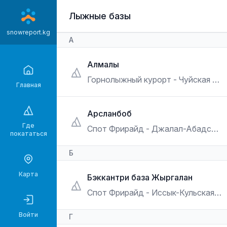
Перейти
Лыжные базы
к
основному
snowreport.kg
А
содержанию
Алмалы
Горнолыжный курорт - Чуйская обл.
Главная
Арсланбоб
Где
Спот Фрирайд - Джалал-Абадская обл.
покататься
Б
Карта
Бэккантри база Жыргалан
Спот Фрирайд - Иссык-Кульская обл.
Войти
Г