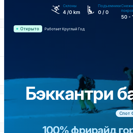
Склоны
Подъемники
Снежн
покро
4
/0 km
0
/ 0
50
-
Открыто
Работает Круглый Год
Бэккантри б
Спот 
100% фрирайд го