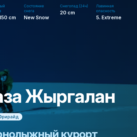
ый
Состояние
Снегопад (24ч)
Лавинная
в
снега
опасность
20
cm
150
cm
New Snow
5. Extreme
аза Жыргалан
Фрирайд
рнолыжный курорт