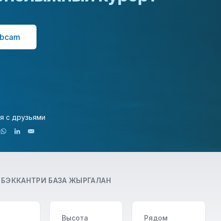
bcam
я с друзьями
-
БЭККАНТРИ БАЗА ЖЫРГАЛАН
н
Высота
Рядом