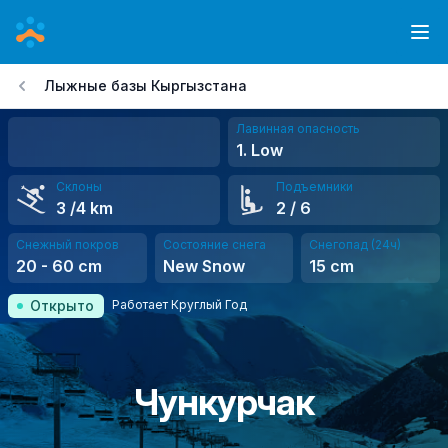
Перейти
к
Ope
основному
Лыжные базы Кыргызстана
содержанию
Лавинная опасность
1. Low
Склоны
Подъемники
3
/4 km
2
/ 6
Снежный покров
Состояние снега
Снегопад (24ч)
20
-
60
cm
New Snow
15
cm
Работает Круглый Год
Открыто
Чункурчак