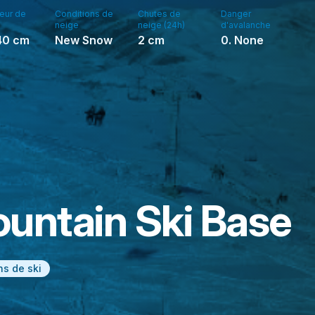
eur de
Conditions de
Chutes de
Danger
neige
neige (24h)
d'avalanche
40
cm
New Snow
2
cm
0. None
untain Ski Base
ns de ski