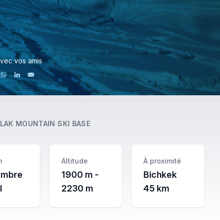
vec vos amis
LAK MOUNTAIN SKI BASE
n
Altitude
À proximité
embre
1900 m -
Bichkek
l
2230 m
45 km