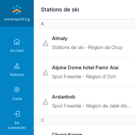
Aller
Stations de ski
au
contenu
snowreport.kg
A
principal
Almaly
Stations de ski - Région de Chuy
Accueil
Alpine Dome hotel Pamir Alai
Stations
Spot Freeride - Région d'Och
Arslanbob
Carte
Spot Freeride - Région de Jalal-Abad
C
Se
connecter
Chong Kemin