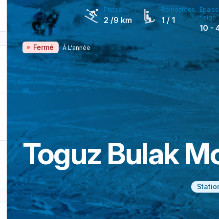
Pistes
Remontées
Épaiss
neige
2
/9 km
1
/ 1
10
-
Fermé
À L'année
Toguz Bulak Mo
Statio