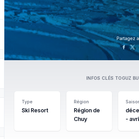
Partagez a
INFOS CLÉS
TOGUZ BU
Type
Région
Saiso
Ski Resort
Région de
déc
Chuy
-
avri