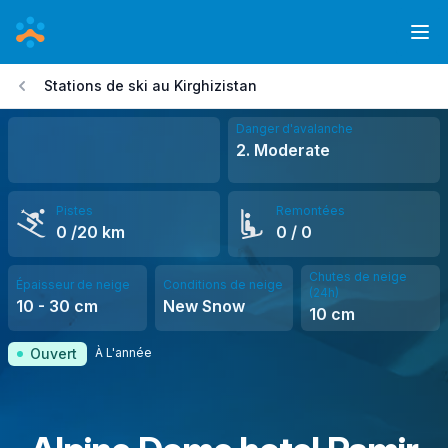
Aller
au
Ope
contenu
Stations de ski au Kirghizistan
principal
Danger d'avalanche
2. Moderate
Pistes
Remontées
0
/20 km
0
/ 0
Chutes de neige
Épaisseur de neige
Conditions de neige
(24h)
10
-
30
cm
New Snow
10
cm
À L'année
Ouvert